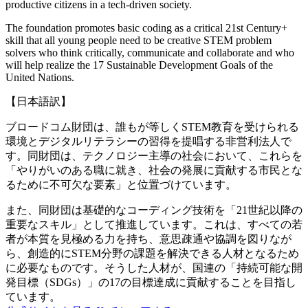
productive citizens in a tech-driven society.
The foundation promotes basic coding as a critical 21st Century+
skill that all young people need to be creative STEM problem
solvers who think critically, communicate and collaborate and who
will help realize the 17 Sustainable Development Goals of the
United Nations.
【日本語訳】
ブロードコム財団は、誰もが等しくSTEM教育を受けられる
環境とデジタルリテラシーの習得を提唱する非営利法人で
す。同財団は、テクノロジー主導の社会において、これらを
「やりがいのある職に就き、社会の発展に貢献する市民とな
るために不可欠な要素」と位置づけています。
また、同財団は基礎的なコーディング技術を「21世紀以降の
重要なスキル」として推進しています。これは、すべての若
者が本質を見極める力を持ち、意思疎通や協調を図りなが
ら、創造的にSTEM分野の課題を解決できる人材となるため
に必要なものです。そうした人材が、国連の「持続可能な開
発目標（SDGs）」の17の目標達成に貢献することを目指し
ています。