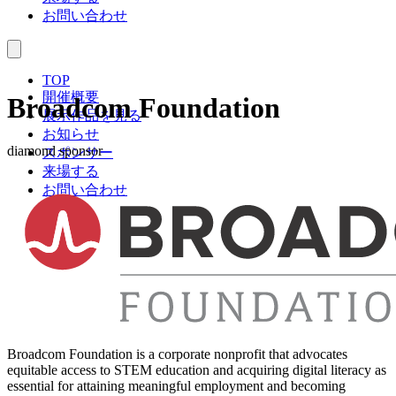
お問い合わせ
TOP
開催概要
Broadcom Foundation
展示作品を見る
お知らせ
diamond sponsor
スポンサー
来場する
お問い合わせ
Broadcom Foundation is a corporate nonprofit that advocates
equitable access to STEM education and acquiring digital literacy as
essential for attaining meaningful employment and becoming